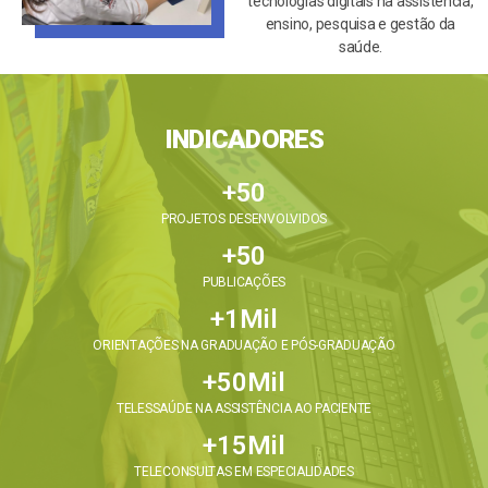
tecnologias digitais na assistência,
ensino, pesquisa e gestão da
saúde.
INDICADORES
+
50
PROJETOS DESENVOLVIDOS
+
50
PUBLICAÇÕES
+
1
Mil
ORIENTAÇÕES NA GRADUAÇÃO E PÓS-GRADUAÇÃO
+
50
Mil
TELESSAÚDE NA ASSISTÊNCIA AO PACIENTE
+
15
Mil
TELECONSULTAS EM ESPECIALIDADES